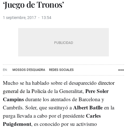
‘Juego de Tronos’
1 septiembre, 2017
13:54
MOSSOS D'ESQUADRA
REDES SOCIALES
GENERALITAT DE CATALUÑA
INSTAGRAM
JUEGO DE TRONOS
Mucho se ha hablado sobre el desaparecido
director
Pere Soler
general de la Policía
de la Generalitat,
PERE SOLER
Campins
durante los atentados de Barcelona y
Albert Batlle
Cambrils. Soler, que sustituyó a
en la
Carles
purga llevada a cabo por el presidente
Puigdemont
, es conocido por su activismo