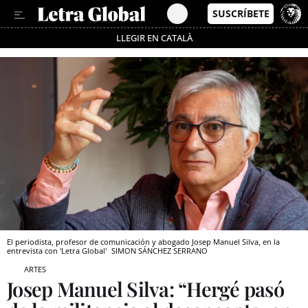
LLEGIR EN CATALÀ
Pásate al MODO AHORRO
El periodista, profesor de comunicación y abogado Josep Manuel Silva, en la
entrevista con 'Letra Global'
SIMON SÁNCHEZ SERRANO
ARTES
Josep Manuel Silva: “Hergé pasó