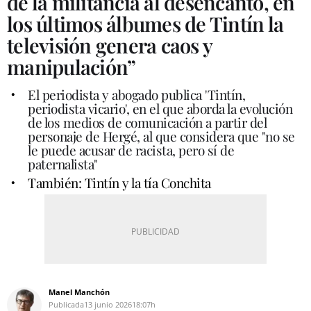
de la militancia al desencanto, en
los últimos álbumes de Tintín la
televisión genera caos y
manipulación”
El periodista y abogado publica 'Tintín,
periodista vicario', en el que aborda la evolución
de los medios de comunicación a partir del
personaje de Hergé, al que considera que "no se
le puede acusar de racista, pero sí de
paternalista"
También: Tintín y la tía Conchita
Manel Manchón
Publicada
13 junio 2026
18:07h