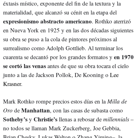
éxtasis místico, exponente del fin de la textura y la
materialidad, que alcanzó su cénit en la etapa del
expresionismo abstracto americano
. Rothko aterrizó
en Nueva York en 1925 y en las dos décadas siguientes
su obra se puso a la cola de pintores próximos al
surrealismo como Adolph Gottlieb. Al terminar los
en 1970
cuarenta se decantó por los grandes formatos y
se cortó las venas
antes de que su obra tocara el cielo
junto a las de Jackson Pollok, De Kooning o
Lee
Krasner
.
Mark Rothko rompe precios estos días en la
Milla de
Manhattan
Oro
de
, con las casas de subasta como
Sotheby’s
Christie’s
y
llenas a rebosar de
millennials
–
no todos se llaman Mark Zuckerberg, Joe Gebbia,
Brian Chesky, Lukas Walton o Zhang Yiming–, la