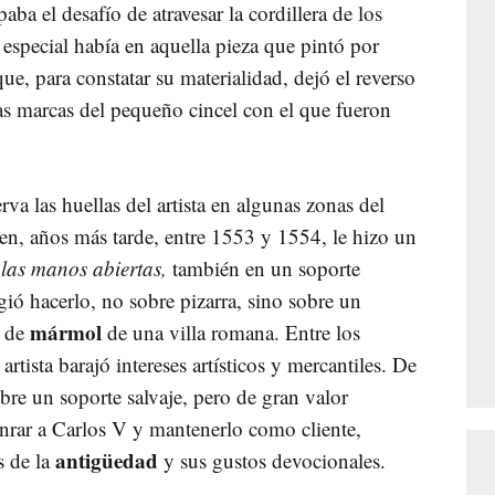
ba el desafío de atravesar la cordillera de los
especial había en aquella pieza que pintó por
ue, para constatar su materialidad, dejó el reverso
las marcas del pequeño cincel con el que fueron
a las huellas del artista en algunas zonas del
en, años más tarde, entre 1553 y 1554, le hizo un
las manos abiertas,
también en un soporte
ligió hacerlo, no sobre pizarra, sino sobre un
mármol
o de
de una villa romana. Entre los
 artista barajó intereses artísticos y mercantiles. De
obre un soporte salvaje, pero de gran valor
onrar a Carlos V y mantenerlo como cliente,
antigüedad
s de la
y sus gustos devocionales.