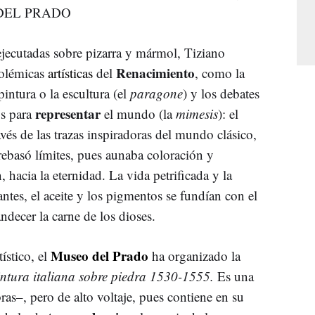
 DEL PRADO
ejecutadas sobre pizarra y mármol, Tiziano
Renacimiento
polémicas
artísticas
del
, como la
pintura o la escultura (el
paragone
) y los debates
representar
os para
el mundo (la
mimesis
): el
avés de las trazas inspiradoras del mundo clásico,
 rebasó límites, pues aunaba coloración y
n, hacia la eternidad. La vida petrificada y la
s, el aceite y los pigmentos se fundían con el
andecer la carne de los dioses.
Museo del Prado
ístico, el
ha organizado la
ntura italiana sobre piedra 1530-1555.
Es una
as–, pero de alto voltaje, pues contiene en su