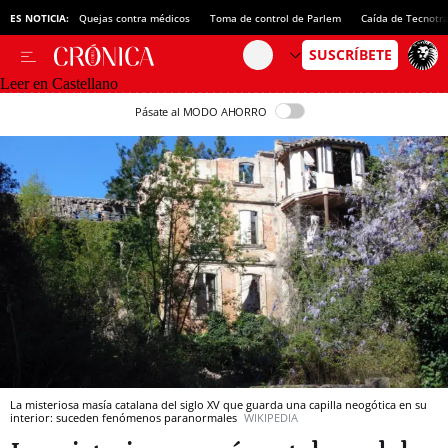
ES NOTICIA:
Quejas contra médicos
Toma de control de Parlem
Caída de Tecnotr
Leer en Castellano
Pásate al MODO AHORRO
La misteriosa masía catalana del siglo XV que guarda una capilla neogótica en su
interior: suceden fenómenos paranormales
WIKIPEDIA