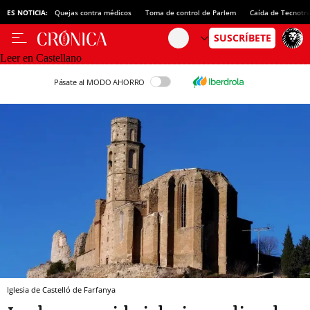
ES NOTICIA:
Quejas contra médicos
Toma de control de Parlem
Caída de Tecnotr
Leer en Castellano
Pásate al MODO AHORRO
Iglesia de Castelló de Farfanya