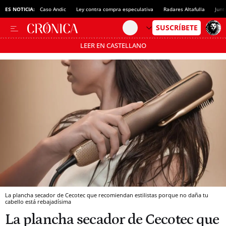
ES NOTICIA:
Caso Andic
Ley contra compra especulativa
Radares Altafulla
Junt
LEER EN CASTELLANO
Pásate al MODO AHORRO
La plancha secador de Cecotec que recomiendan estilistas porque no daña tu
cabello está rebajadísima
La plancha secador de Cecotec que