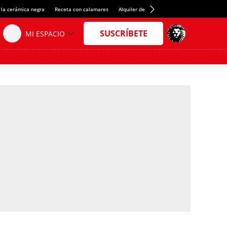
 la cerámica negra
Receta con calamares
Alquiler de habitaciones en España
Créd