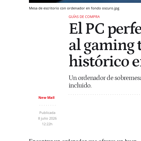
Mesa de escritorio con ordenador en fondo oscuro.jpg
GUÍAS DE COMPRA
El PC perfe
al gaming 
histórico
Un ordenador de sobremesa 
incluido.
New Mall
Publicada
8 julio 2026
12:22h
Encontrar un ordenador que ofrezca un buen