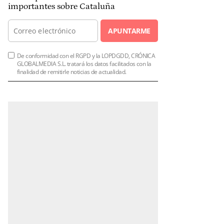
importantes sobre Cataluña
APUNTARME
De conformidad con el RGPD y la LOPDGDD, CRÓNICA
GLOBALMEDIA S.L. tratará los datos facilitados con la
finalidad de remitirle noticias de actualidad.