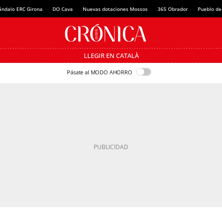
ándalo ERC Girona
DO Cava
Nuevas dotaciones Mossos
365 Obrador
Pueblo de
LLEGIR EN CATALÀ
Pásate al MODO AHORRO