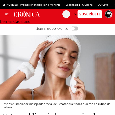
ES NOTICIA:
Promoción inmobiliaria Menorca
Escándalo ERC Girona
DO Cava
N
Leer en Castellano
Pásate al MODO AHORRO
Este es el limpiador masajeador facial de Cecotec que todas quieren en rutina de
belleza