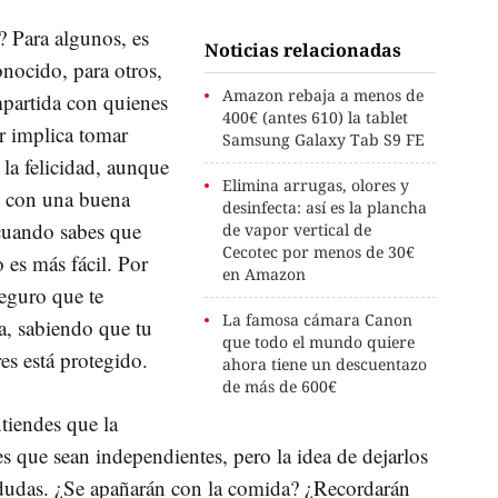
? Para algunos, es
Noticias relacionadas
onocido, para otros,
Amazon rebaja a menos de
mpartida con quienes
400€ (antes 610) la tablet
r implica tomar
Samsung Galaxy Tab S9 FE
la felicidad, aunque
Elimina arrugas, olores y
n con una buena
desinfecta: así es la plancha
 cuando sabes que
de vapor vertical de
Cecotec por menos de 30€
 es más fácil. Por
en Amazon
seguro que te
La famosa cámara Canon
a, sabiendo que tu
que todo el mundo quiere
es está protegido.
ahora tiene un descuentazo
de más de 600€
ntiendes que la
es que sean independientes, pero la idea de dejarlos
 dudas. ¿Se apañarán con la comida? ¿Recordarán