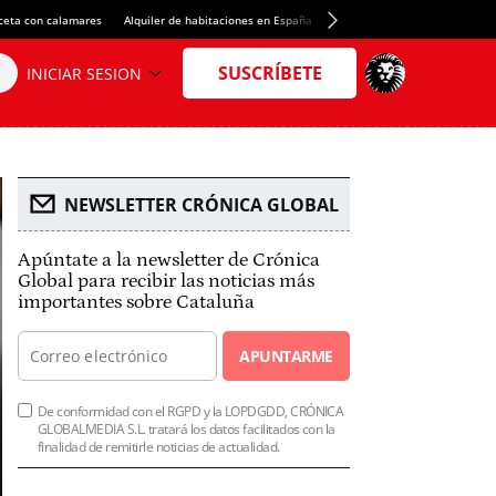
ceta con calamares
Alquiler de habitaciones en España
Crédito del Spotify Camp Nou
NEWSLETTER CRÓNICA GLOBAL
Apúntate a la newsletter de Crónica
Global para recibir las noticias más
importantes sobre Cataluña
APUNTARME
De conformidad con el RGPD y la LOPDGDD, CRÓNICA
GLOBALMEDIA S.L. tratará los datos facilitados con la
finalidad de remitirle noticias de actualidad.