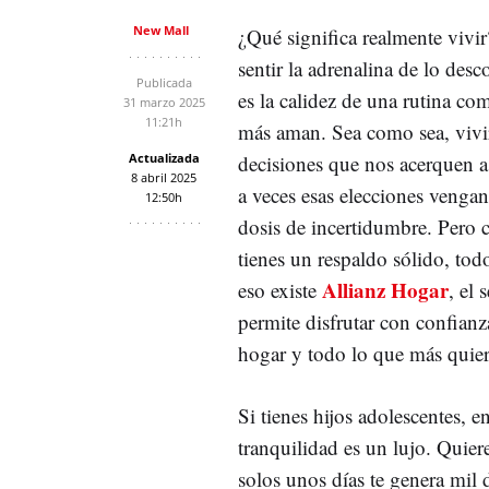
New Mall
¿Qué significa realmente vivir
sentir la adrenalina de lo desc
Publicada
es la calidez de una rutina co
31 marzo 2025
11:21h
más aman. Sea como sea, vivi
Actualizada
decisiones que nos acerquen a 
8 abril 2025
a veces esas elecciones venga
12:50h
dosis de incertidumbre. Pero
tienes un respaldo sólido, todo
Allianz Hogar
eso existe
, el 
permite disfrutar con confianz
hogar y todo lo que más quier
Si tienes hijos adolescentes, e
tranquilidad es un lujo. Quier
solos unos días te genera mil