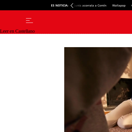
ES NOTICIA:
Junts acorrala a Comín
Wallapop
Leer en Castellano