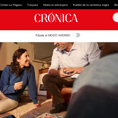
Crimen La Pegaso
Tracjusa
Habla el extranjero
Pueblo de la cerámica negra
Re
Pásate al MODO AHORRO