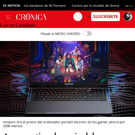
ES NOTICIA:
Los bandazos de AX Partners
Carrera por la alcaldía de Girona
La sec
Leer en Castellano
Pásate al MODO AHORRO
Amazon tira el precio del ordenador portátil favorito de los gamer ¡ahora por
250€ menos!