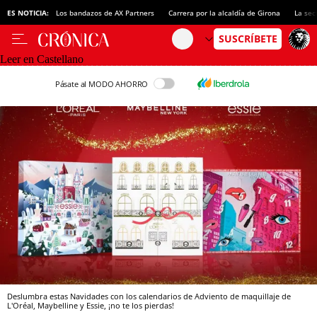
ES NOTICIA:
Los bandazos de AX Partners
Carrera por la alcaldía de Girona
La sec
Leer en Castellano
Pásate al MODO AHORRO
Deslumbra estas Navidades con los calendarios de Adviento de maquillaje de
L'Oréal, Maybelline y Essie, ¡no te los pierdas!