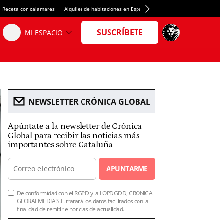
Receta con calamares
Alquiler de habitaciones en España
Crédito del Spotify Camp 
NEWSLETTER CRÓNICA GLOBAL
Apúntate a la newsletter de Crónica
Global para recibir las noticias más
importantes sobre Cataluña
APUNTARME
De conformidad con el RGPD y la LOPDGDD, CRÓNICA
GLOBALMEDIA S.L. tratará los datos facilitados con la
finalidad de remitirle noticias de actualidad.