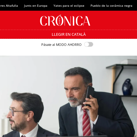
res Altafulla
Junts en Europa
Yates para el eclipse
Pueblo de la cerámica negra
LLEGIR EN CATALÀ
Pásate al MODO AHORRO