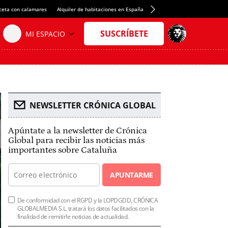
ceta con calamares
Alquiler de habitaciones en España
Crédito del Spotify Camp Nou
NEWSLETTER CRÓNICA GLOBAL
Apúntate a la newsletter de Crónica
Global para recibir las noticias más
importantes sobre Cataluña
APUNTARME
De conformidad con el RGPD y la LOPDGDD, CRÓNICA
GLOBALMEDIA S.L. tratará los datos facilitados con la
finalidad de remitirle noticias de actualidad.