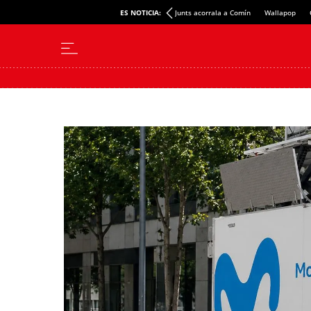
ES NOTICIA:
Junts acorrala a Comín
Wallapop