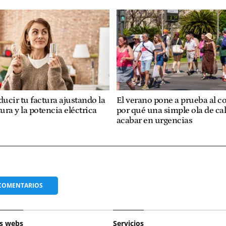
ucir tu factura ajustando la
El verano pone a prueba al c
ra y la potencia eléctrica
por qué una simple ola de ca
acabar en urgencias
COMENTARIOS
s webs
Servicios