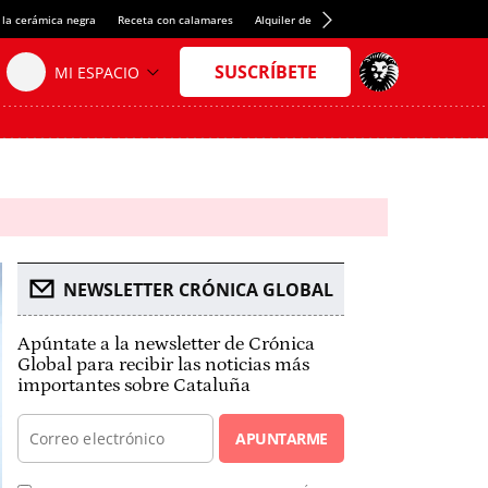
 la cerámica negra
Receta con calamares
Alquiler de habitaciones en España
Créd
NEWSLETTER CRÓNICA GLOBAL
Apúntate a la newsletter de Crónica
Global para recibir las noticias más
importantes sobre Cataluña
APUNTARME