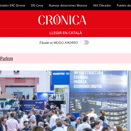
ándalo ERC Girona
DO Cava
Nuevas dotaciones Mossos
365 Obrador
Pueblo de
LLEGIR EN CATALÀ
Pásate al MODO AHORRO
 Parlem