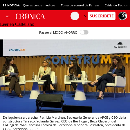
ES NOTICIA:
Quejas contra médicos
Toma de control de Parlem
Caída de Tecnotr
Leer en Castellano
Pásate al MODO AHORRO
De izquierda a derecha: Patricia Martínez, Secretaria General de APCE y CEO de la
constructora Tarraco; Yolanda Gálvez, CEO de Iberhogar; Bega Clavero, del
Col·legi de l’Arquitectura Tècnica de Barcelona: y Sandra Bestraten, presidenta de
COAC Barcelona.
APCE