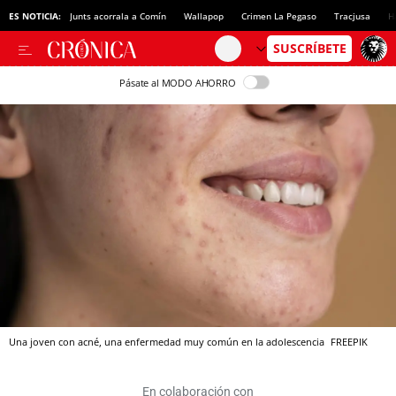
ES NOTICIA:
Junts acorrala a Comín
Wallapop
Crimen La Pegaso
Tracjusa
H
Pásate al MODO AHORRO
Una joven con acné, una enfermedad muy común en la adolescencia
FREEPIK
En colaboración con