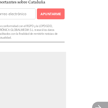
ortantes sobre Cataluña
APUNTARME
e conformidad con el RGPD y la LOPDGDD,
RÓNICA GLOBALMEDIA S.L. tratará los datos
acilitados con la finalidad de remitirle noticias de
ctualidad.