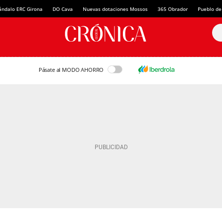
ándalo ERC Girona
DO Cava
Nuevas dotaciones Mossos
365 Obrador
Pueblo de
Pásate al MODO AHORRO