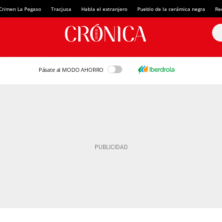
Crimen La Pegaso
Tracjusa
Habla el extranjero
Pueblo de la cerámica negra
Re
Pásate al MODO AHORRO