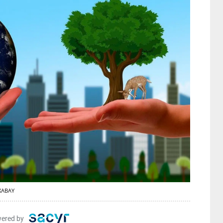
IXABAY
ered by