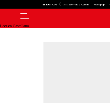
ES NOTICIA:
Junts acorrala a Comín
Wallapop
Leer en Castellano