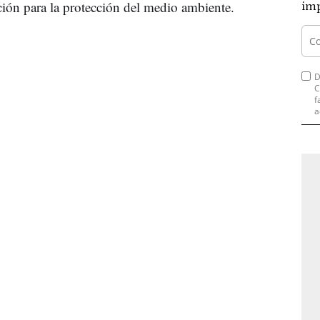
ación para la protección del medio ambiente.
imp
D
C
f
a