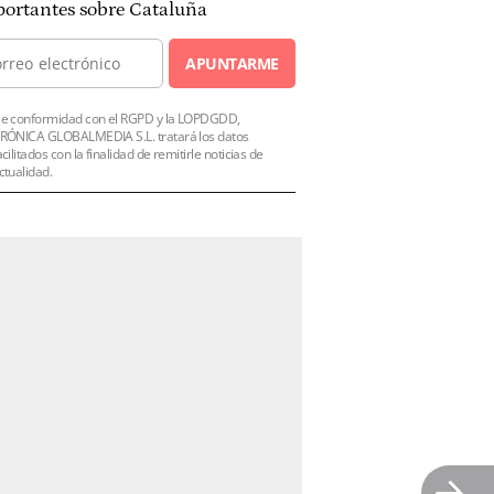
ortantes sobre Cataluña
APUNTARME
e conformidad con el RGPD y la LOPDGDD,
RÓNICA GLOBALMEDIA S.L. tratará los datos
acilitados con la finalidad de remitirle noticias de
ctualidad.