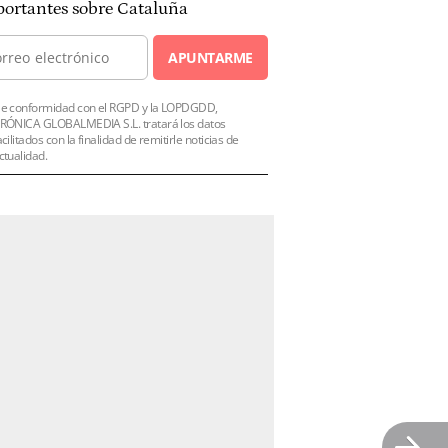
ortantes sobre Cataluña
APUNTARME
e conformidad con el RGPD y la LOPDGDD,
RÓNICA GLOBALMEDIA S.L. tratará los datos
acilitados con la finalidad de remitirle noticias de
ctualidad.