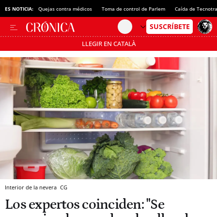
ES NOTICIA:
Quejas contra médicos
Toma de control de Parlem
Caída de Tecnotr
LLEGIR EN CATALÀ
Pásate al MODO AHORRO
Interior de la nevera
CG
Los expertos coinciden: "Se