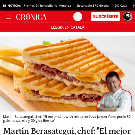
ES NOTICIA:
Promoción inmobiliaria Menorca
Escándalo ERC Girona
DO Cava
N
LLEGIR EN CATALÀ
Pásate al MODO AHORRO
Martín Berasategui, chef: "El mejor sándwich mixto no lleva jamón York; ponle 50
g de mozzarella y 30 g de ibérico"
Martín Berasategui, chef: "El mejor