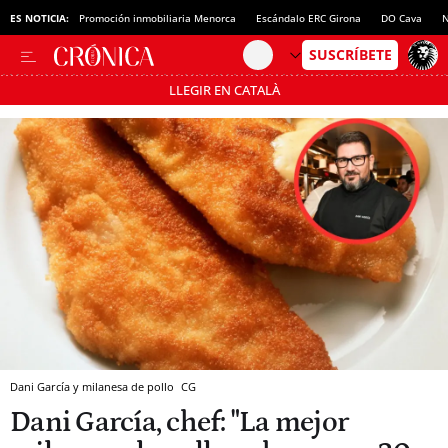
ES NOTICIA:
Promoción inmobiliaria Menorca
Escándalo ERC Girona
DO Cava
N
LLEGIR EN CATALÀ
Pásate al MODO AHORRO
Dani García y milanesa de pollo
CG
Dani García, chef: "La mejor