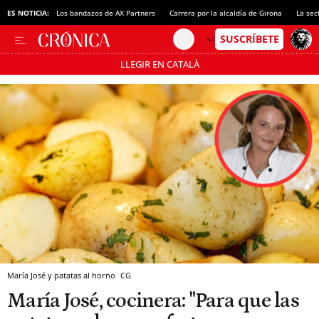
ES NOTICIA:
Los bandazos de AX Partners
Carrera por la alcaldía de Girona
La sec
LLEGIR EN CATALÀ
Pásate al MODO AHORRO
María José y patatas al horno
CG
María José, cocinera: "Para que las