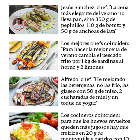
Jesús Sánchez, chef: "La cena
más elegante del verano no
lleva pan, sino 350 g de
pepinillos, 110 g de bonito y
50 g de anchoas de lata"
Los mejores chefs coinciden:
"Para hacer la mejor cena de
verano cambia el pescado
frito por 1 kg de sardinas al
horno y 2 limones"
Alfredo, chef: "He mejorado
las berenjenas, no las frío, las
glaseo con 50 g de miso, 2
cucharadas de miel y un
toque de yogur"
Los cocineros coinciden:
para que los huevos revueltos
queden más jugosos hay que
freírlos en 20 g de
mantequilla y batirlos con 10