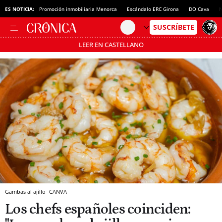
ES NOTICIA:
Promoción inmobiliaria Menorca
Escándalo ERC Girona
DO Cava
N
LEER EN CASTELLANO
Pásate al MODO AHORRO
Gambas al ajillo
CANVA
Los chefs españoles coinciden: