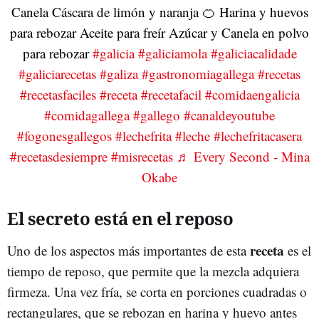
Canela Cáscara de limón y naranja 🍊 Harina y huevos
para rebozar Aceite para freír Azúcar y Canela en polvo
para rebozar
#galicia
#galiciamola
#galiciacalidade
#galiciarecetas
#galiza
#gastronomiagallega
#recetas
#recetasfaciles
#receta
#recetafacil
#comidaengalicia
#comidagallega
#gallego
#canaldeyoutube
#fogonesgallegos
#lechefrita
#leche
#lechefritacasera
#recetasdesiempre
#misrecetas
♬ Every Second - Mina
Okabe
El secreto está en el reposo
receta
Uno de los aspectos más importantes de esta
es el
tiempo de reposo, que permite que la mezcla adquiera
firmeza. Una vez fría, se corta en porciones cuadradas o
rectangulares, que se rebozan en harina y huevo antes