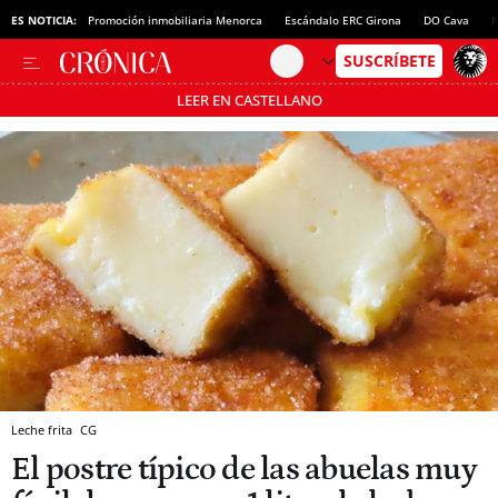
ES NOTICIA:
Promoción inmobiliaria Menorca
Escándalo ERC Girona
DO Cava
N
LEER EN CASTELLANO
Pásate al MODO AHORRO
Leche frita
CG
El postre típico de las abuelas muy