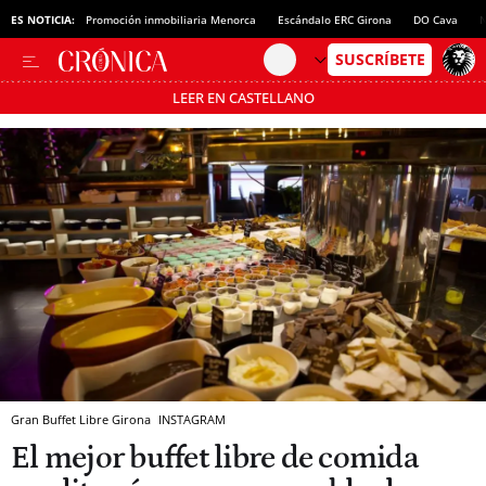
ES NOTICIA:
Promoción inmobiliaria Menorca
Escándalo ERC Girona
DO Cava
N
LEER EN CASTELLANO
Pásate al MODO AHORRO
Gran Buffet Libre Girona
INSTAGRAM
El mejor buffet libre de comida