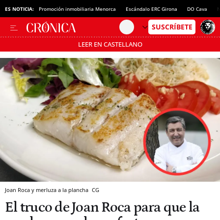
ES NOTICIA:
Promoción inmobiliaria Menorca
Escándalo ERC Girona
DO Cava
N
LEER EN CASTELLANO
Pásate al MODO AHORRO
Joan Roca y merluza a la plancha
CG
El truco de Joan Roca para que la