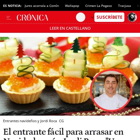
ES NOTICIA:
Junts acorrala a Comín
Wallapop
Crimen La Pegaso
Tracjusa
H
LEER EN CASTELLANO
Pásate al MODO AHORRO
Entrantes navideños y Jordi Roca
CG
El entrante fácil para arrasar en