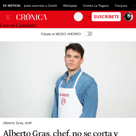
ES NOTICIA:
Junts acorrala a Comín
Wallapop
Crimen La Pegaso
Tracjusa
H
Leer en Castellano
Pásate al MODO AHORRO
Alberto Gras, chef
Alberto Gras, chef, no se corta y