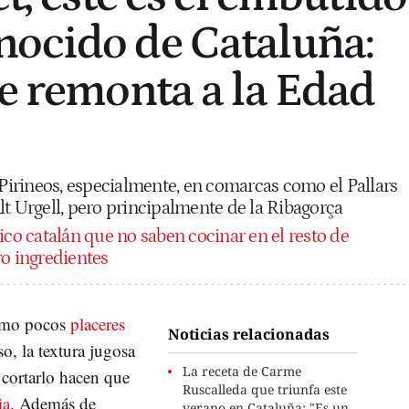
ocido de Cataluña:
se remonta a la Edad
 Pirineos, especialmente, en comarcas como el Pallars
 Alt Urgell, pero principalmente de la Ribagorça
pico catalán que no saben cocinar en el resto de
ro ingredientes
mo pocos
placeres
Noticias relacionadas
o, la textura jugosa
La receta de Carme
 cortarlo hacen que
Ruscalleda que triunfa este
ia
. Además de
verano en Cataluña: "Es un