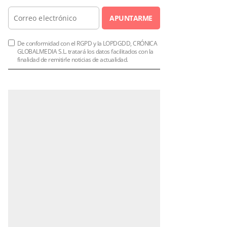
APUNTARME
De conformidad con el RGPD y la LOPDGDD, CRÓNICA
GLOBALMEDIA S.L. tratará los datos facilitados con la
finalidad de remitirle noticias de actualidad.