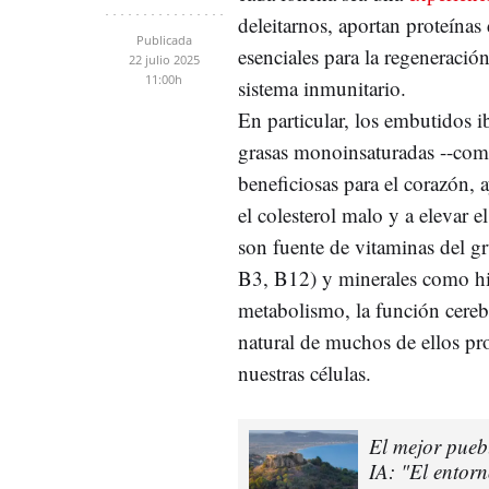
deleitarnos, aportan proteínas 
Publicada
esenciales para la regeneració
22 julio 2025
11:00h
sistema inmunitario.
En particular, los embutidos i
grasas monoinsaturadas --como
beneficiosas para el corazón, 
el colesterol malo y a elevar 
son fuente de vitaminas del 
B3, B12) y minerales como hie
metabolismo, la función cerebr
natural de muchos de ellos pr
nuestras células.
El mejor pueb
IA: "El entorn