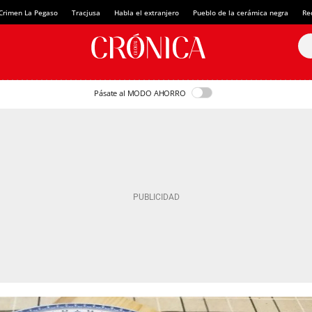
Crimen La Pegaso
Tracjusa
Habla el extranjero
Pueblo de la cerámica negra
Re
Pásate al MODO AHORRO