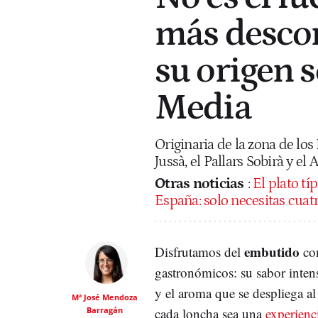
más descon
su origen 
Media
Originaria de la zona de los
Jussà, el Pallars Sobirà y el
Otras noticias
:
El plato tí
España: solo necesitas cuat
embutido
Disfrutamos del
co
gastronómicos: su sabor intens
y el aroma que se despliega al
Mª José Mendoza
Barragán
cada loncha sea una
experienc