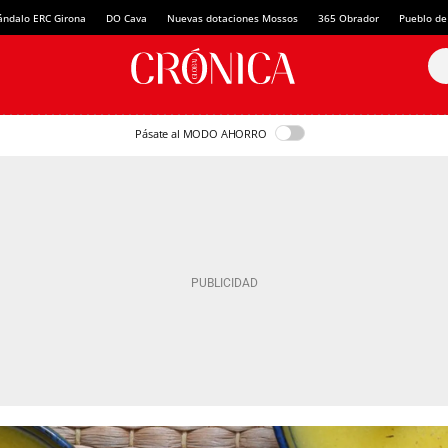
ándalo ERC Girona
DO Cava
Nuevas dotaciones Mossos
365 Obrador
Pueblo de
Pásate al MODO AHORRO