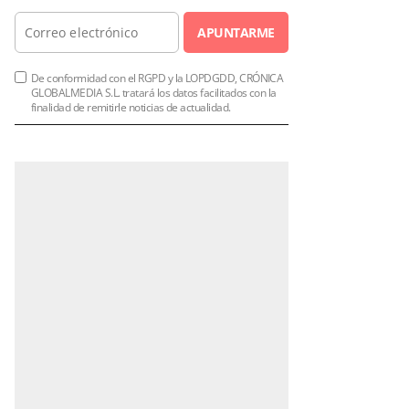
APUNTARME
De conformidad con el RGPD y la LOPDGDD, CRÓNICA
GLOBALMEDIA S.L. tratará los datos facilitados con la
finalidad de remitirle noticias de actualidad.