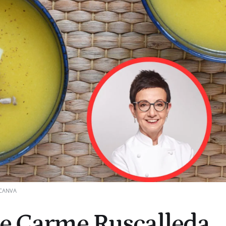
CANVA
de Carme Ruscalleda