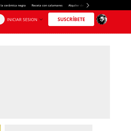
 la cerámica negra
Receta con calamares
Alquiler de habitaciones en España
Créd