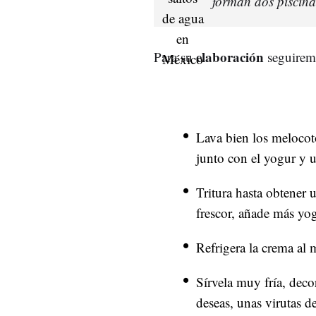
forman dos piscina
elaboración
Para su
seguiremo
Lava bien los melocoto
junto con el yogur y 
Tritura hasta obtener 
frescor, añade más yo
Refrigera la crema al 
Sírvela muy fría, deco
deseas, unas virutas d