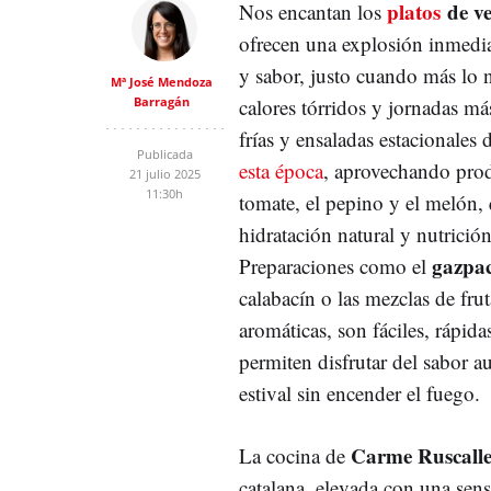
platos
de v
Nos encantan los
ofrecen una explosión inmediat
y sabor, justo cuando más lo 
Mª José Mendoza
Barragán
calores tórridos y jornadas má
frías y ensaladas estacionales
Publicada
esta época
, aprovechando pro
21 julio 2025
11:30h
tomate, el pepino y el melón,
hidratación natural y nutrición
gazpa
Preparaciones como el
calabacín o las mezclas de fru
aromáticas, son fáciles, rápida
permiten disfrutar del sabor a
estival sin encender el fuego.
Carme Ruscall
La cocina de
catalana, elevada con una sen