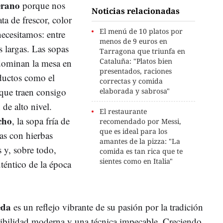
erano
porque nos
Noticias relacionadas
a de frescor, color
El menú de 10 platos por
necesitamos: entre
menos de 9 euros en
s largas. Las sopas
Tarragona que triunfa en
Cataluña: "Platos bien
 dominan la mesa en
presentados, raciones
ductos como el
correctas y comida
 que traen consigo
elaborada y sabrosa"
 de alto nivel.
El restaurante
cho
, la sopa fría de
recomendado por Messi,
que es ideal para los
tas con hierbas
amantes de la pizza: "La
s y, sobre todo,
comida es tan rica que te
sientes como en Italia"
uténtico de la época
eda
es un reflejo vibrante de su pasión por la tradición
sibilidad moderna y una técnica impecable. Creciendo