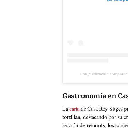
Una publicación comparti
Gastronomía en Ca
La
carta
de Casa Roy Sitges pr
tortillas
, destacando por su e
vermuts
sección de
, los come