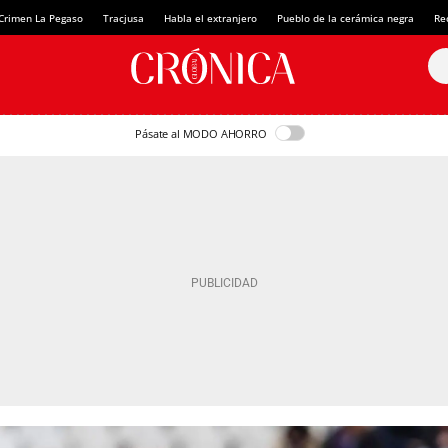
Crimen La Pegaso
Tracjusa
Habla el extranjero
Pueblo de la cerámica negra
Re
Pásate al MODO AHORRO