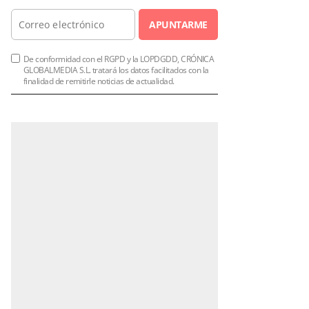
APUNTARME
De conformidad con el RGPD y la LOPDGDD, CRÓNICA
GLOBALMEDIA S.L. tratará los datos facilitados con la
finalidad de remitirle noticias de actualidad.