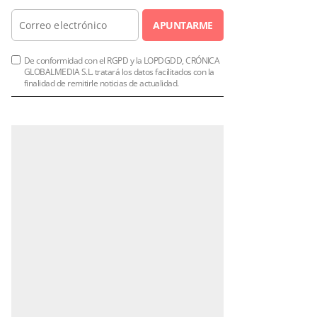
APUNTARME
De conformidad con el RGPD y la LOPDGDD, CRÓNICA
GLOBALMEDIA S.L. tratará los datos facilitados con la
finalidad de remitirle noticias de actualidad.