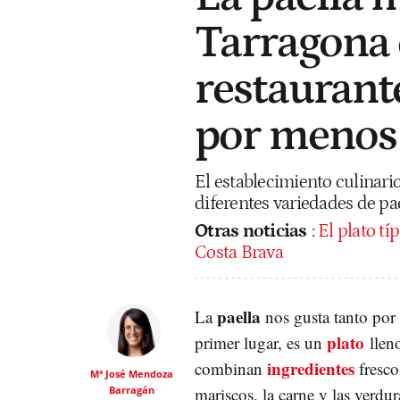
Tarragona 
restaurant
por menos
El establecimiento culinari
diferentes variedades de pa
Otras noticias
:
El plato tí
Costa Brava
paella
La
nos gusta tanto por 
plato
primer lugar, es un
llen
ingredientes
combinan
fresco
Mª José Mendoza
Barragán
mariscos, la carne y las verdur