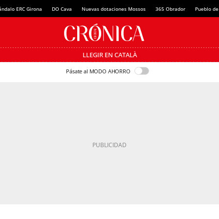
ándalo ERC Girona
DO Cava
Nuevas dotaciones Mossos
365 Obrador
Pueblo de
LLEGIR EN CATALÀ
Pásate al MODO AHORRO