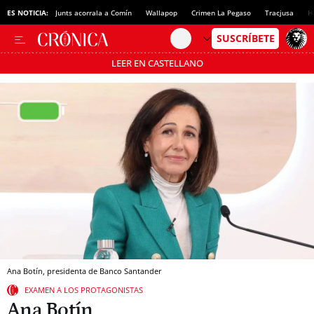
ES NOTICIA:
Junts acorrala a Comín
Wallapop
Crimen La Pegaso
Tracjusa
H
LEER EN CASTELLANO
Pásate al MODO AHORRO
Ana Botín, presidenta de Banco Santander
EXAMEN A LOS PROTAGONISTAS
Ana Botín