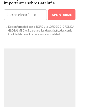
importantes sobre Cataluña
APUNTARME
De conformidad con el RGPD y la LOPDGDD, CRÓNICA
GLOBALMEDIA S.L. tratará los datos facilitados con la
finalidad de remitirle noticias de actualidad.