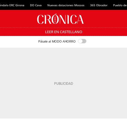
ándalo ERC Girona
DO Cava
Nuevas dotaciones Mossos
365 Obrador
Pueblo de
LEER EN CASTELLANO
Pásate al MODO AHORRO