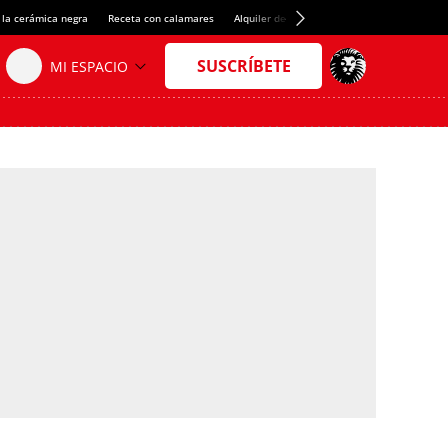
 la cerámica negra
Receta con calamares
Alquiler de habitaciones en España
Créd