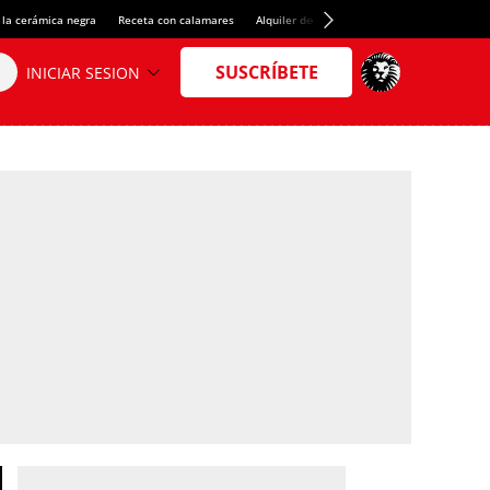
 la cerámica negra
Receta con calamares
Alquiler de habitaciones en España
Créd