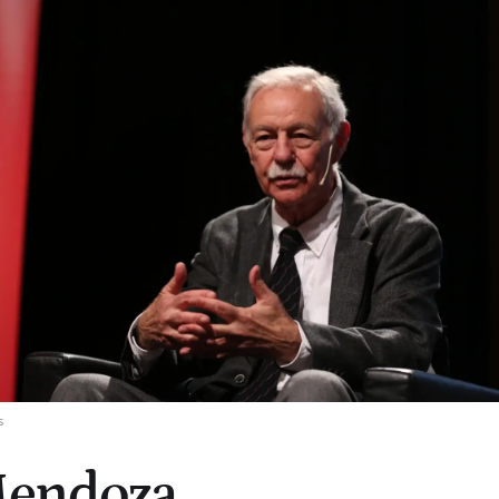
s
Mendoza