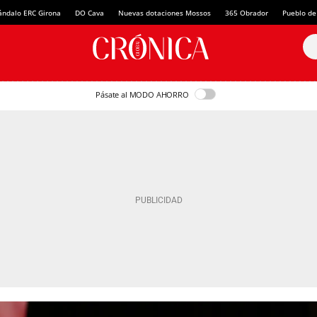
ándalo ERC Girona
DO Cava
Nuevas dotaciones Mossos
365 Obrador
Pueblo de
Pásate al MODO AHORRO