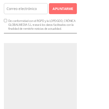
APUNTARME
De conformidad con el RGPD y la LOPDGDD, CRÓNICA
GLOBALMEDIA S.L. tratará los datos facilitados con la
finalidad de remitirle noticias de actualidad.