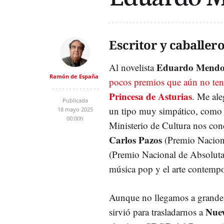
Escritor y caballer
Eduardo Mendo
Al novelista
Ramón de España
pocos premios que aún no ten
Princesa de Asturias
. Me ale
Publicada
un tipo muy simpático, como 
18 mayo 2025
00:00h
Ministerio de Cultura nos con
Carlos Pazos
(Premio Nacional
(Premio Nacional de Absolutam
música pop y el arte contemp
Aunque no llegamos a grandes 
Nue
sirvió para trasladarnos a