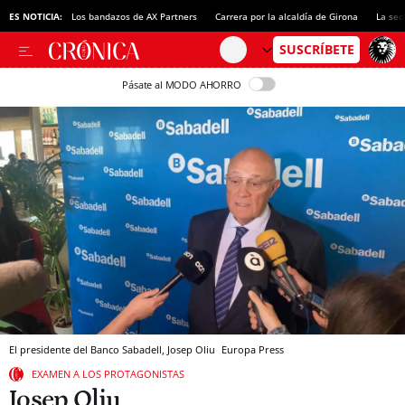
ES NOTICIA:
Los bandazos de AX Partners
Carrera por la alcaldía de Girona
La sec
Pásate al MODO AHORRO
El presidente del Banco Sabadell, Josep Oliu
Europa Press
EXAMEN A LOS PROTAGONISTAS
Josep Oliu