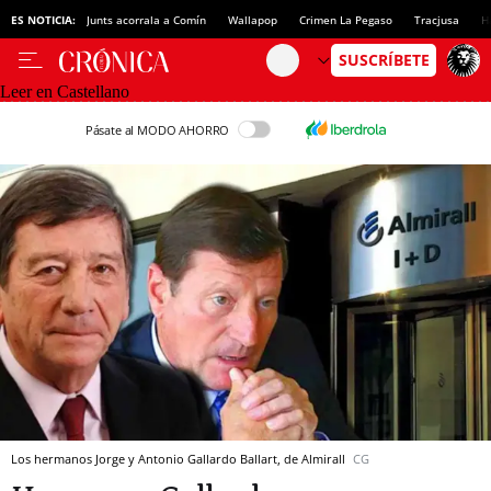
ES NOTICIA:
Junts acorrala a Comín
Wallapop
Crimen La Pegaso
Tracjusa
H
Leer en Castellano
Pásate al MODO AHORRO
Los hermanos Jorge y Antonio Gallardo Ballart, de Almirall
CG