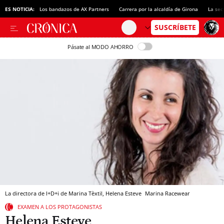
ES NOTICIA:
Los bandazos de AX Partners
Carrera por la alcaldía de Girona
La sec
Pásate al MODO AHORRO
La directora de I+D+i de Marina Tèxtil, Helena Esteve
Marina Racewear
EXAMEN A LOS PROTAGONISTAS
Helena Esteve