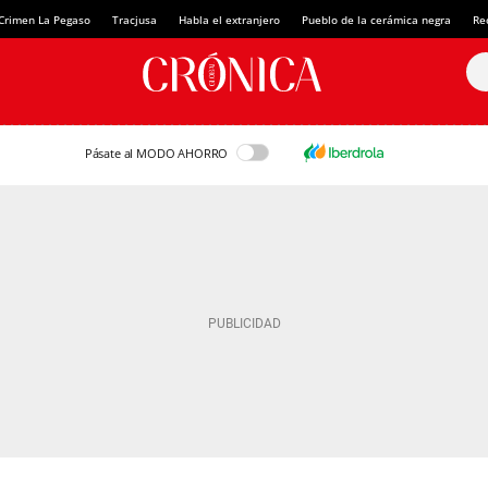
Crimen La Pegaso
Tracjusa
Habla el extranjero
Pueblo de la cerámica negra
Re
Pásate al MODO AHORRO