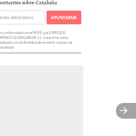
ortantes sobre Cataluña
APUNTARME
e conformidad con el RGPD y la LOPDGDD,
RÓNICA GLOBALMEDIA S.L. tratará los datos
acilitados con la finalidad de remitirle noticias de
ctualidad.