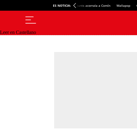
ES NOTICIA:
Junts acorrala a Comín
Wallapop
Leer en Castellano