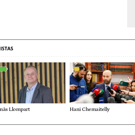
ISTAS
màs Llompart
Hani Chemaitelly