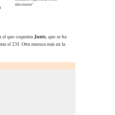
elecciones"
a
Junts
 el que coquetea
, que se ha
 tras el 23J. Otra muesca más en la
.