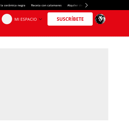
 la cerámica negra
Receta con calamares
Alquiler de habitaciones en España
Créd