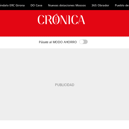
ándalo ERC Girona
DO Cava
Nuevas dotaciones Mossos
365 Obrador
Pueblo de
Pásate al MODO AHORRO