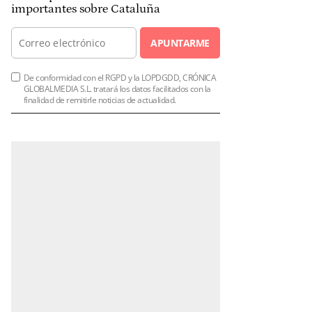
importantes sobre Cataluña
APUNTARME
De conformidad con el RGPD y la LOPDGDD, CRÓNICA
GLOBALMEDIA S.L. tratará los datos facilitados con la
finalidad de remitirle noticias de actualidad.