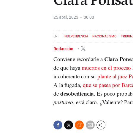
Clara Ponsat
25 abril, 2023
00:00
INDEPENDENCIA
NACIONALISMO
TRIBUN
JUNTS PER CATALUNYA
PABLO LLARENA
Redacción
Clara Pons
Conviene recordarle a
de que haya
muertos en el proceso 
incoherente con su
plante al juez 
A la fugada,
que se pasea por Bar
desobediencia
de
. Es poco probabl
postureo
, está claro. ¿Valiente? Par