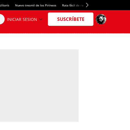
lítoris
Nuevo tresmil de los Pirineos
Ruta fácil de montaña
El arroz más meloso