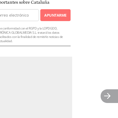
ortantes sobre Cataluña
APUNTARME
e conformidad con el RGPD y la LOPDGDD,
RÓNICA GLOBALMEDIA S.L. tratará los datos
acilitados con la finalidad de remitirle noticias de
ctualidad.