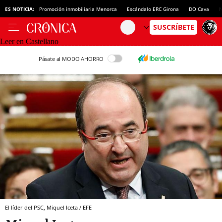
ES NOTICIA:
Promoción inmobiliaria Menorca
Escándalo ERC Girona
DO Cava
N
Leer en Castellano
Pásate al MODO AHORRO
El líder del PSC, Miquel Iceta / EFE