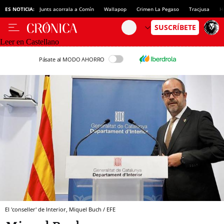
ES NOTICIA:
Junts acorrala a Comín
Wallapop
Crimen La Pegaso
Tracjusa
H
Leer en Castellano
Pásate al MODO AHORRO
El 'conseller' de Interior, Miquel Buch / EFE