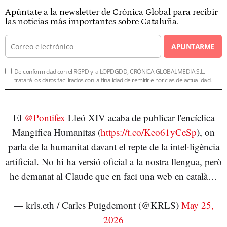
Apúntate a la newsletter de Crónica Global para recibir
las noticias más importantes sobre Cataluña.
APUNTARME
De conformidad con el RGPD y la LOPDGDD, CRÓNICA GLOBALMEDIA S.L.
tratará los datos facilitados con la finalidad de remitirle noticias de actualidad.
El
@Pontifex
Lleó XIV acaba de publicar l'encíclica
Mangifica Humanitas (
https://t.co/Keo61yCeSp
), on
parla de la humanitat davant el repte de la intel·ligència
artificial. No hi ha versió oficial a la nostra llengua, però
he demanat al Claude que en faci una web en català…
— krls.eth / Carles Puigdemont (@KRLS)
May 25,
2026