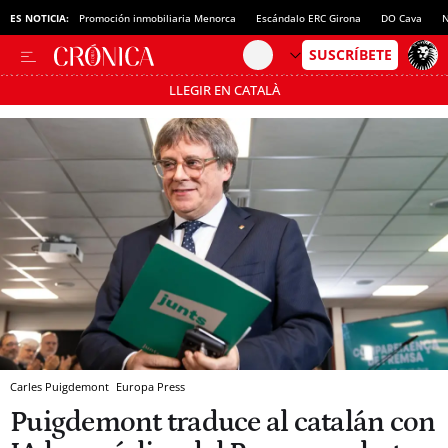
ES NOTICIA:
Promoción inmobiliaria Menorca
Escándalo ERC Girona
DO Cava
N
LLEGIR EN CATALÀ
Pásate al MODO AHORRO
Carles Puigdemont
Europa Press
Puigdemont traduce al catalán con