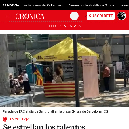
ES NOTICIA:
Los bandazos de AX Partners
Carrera por la alcaldía de Girona
La sec
LLEGIR EN CATALÀ
Pásate al MODO AHORRO
Parada de ERC el día de Sant Jordi en la plaza Eivissa de Barcelona
CG
EN VOZ BAJA
Se estrellan los talentos