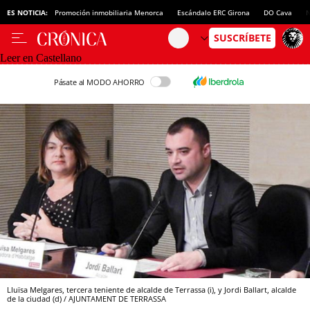
ES NOTICIA:
Promoción inmobiliaria Menorca
Escándalo ERC Girona
DO Cava
N
Leer en Castellano
Pásate al MODO AHORRO
Lluïsa Melgares, tercera teniente de alcalde de Terrassa (i), y Jordi Ballart, alcalde
de la ciudad (d) / AJUNTAMENT DE TERRASSA