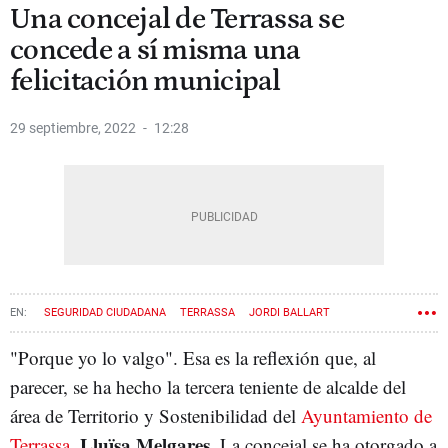
Una concejal de Terrassa se
concede a sí misma una
felicitación municipal
29 septiembre, 2022
12:28
SEGURIDAD CIUDADANA
TERRASSA
JORDI BALLART
AYUNTAMIENTOS
"Porque yo lo valgo". Esa es la reflexión que, al
parecer, se ha hecho la tercera teniente de alcalde del
área de Territorio y Sostenibilidad del
Ayuntamiento de
Lluïsa Melgares
Terrassa
,
. La concejal se ha otorgado a