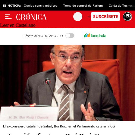
ES NOTICIA:
Quejas contra médicos
Toma de control de Parlem
Caída de Tecnotr
Leer en Castellano
Pásate al MODO AHORRO
El exconsejero catalán de Salud, Boi Ruiz, en el Parlamento catalán / CG